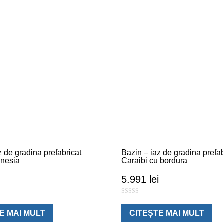
z de gradina prefabricat
Bazin – iaz de gradina prefab
inesia
Caraibi cu bordura
5.991
lei
0
o
u
E MAI MULT
CITEȘTE MAI MULT
t