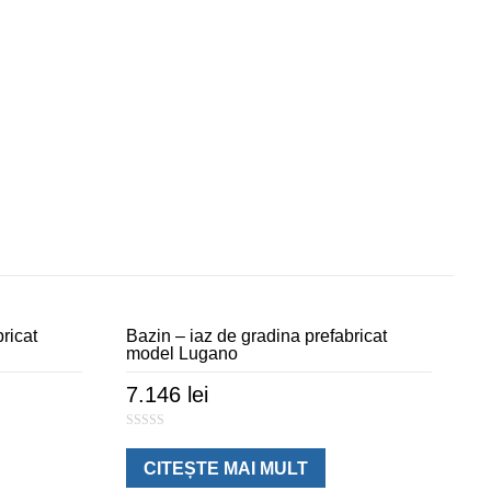
ricat
Bazin – iaz de gradina prefabricat
model Lugano
7.146
lei
0
o
u
CITEȘTE MAI MULT
t