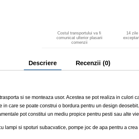
Costul transportului va fi
14 zile
comunicat ulterior plasarii
exceptan
comenzii
Descriere
Recenzii (0)
trasporta si se monteaza usor. Acestea se pot realiza in culori ca 
e in care se poate construi o bordura pentru un design deosebit.
amentale pot constitui un mediu propice pentru pesti sau alte vi
 cu lampi si spoturi subacvatice, pompe joc de apa pentru a crea