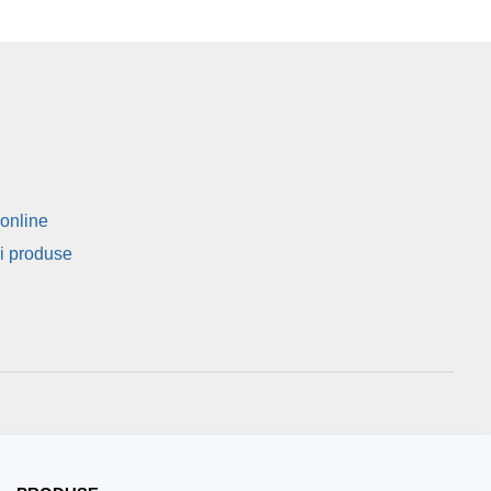
o
f
5
online
si produse