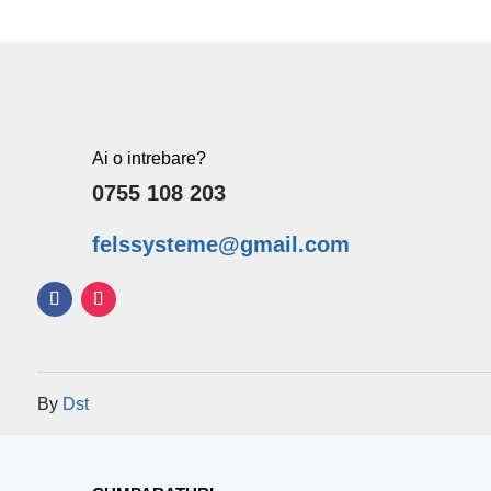
o
o
f
f
5
5
Ai o intrebare?
0755 108 203
felssysteme@gmail.com
By
Dst