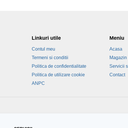
o
f
5
Linkuri utile
Meniu
Contul meu
Acasa
Termeni si conditii
Magazin 
Politica de confidentialitate
Servicii 
Politica de utilizare cookie
Contact
ANPC