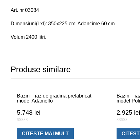
Art. nr 03034
Dimensiuni(Lxl): 350x225 cm; Adancime 60 cm
Volum 2400 litri.
Produse similare
Bazin – iaz de gradina prefabricat
Bazin – ia
model Adamello
model Pol
5.748
lei
2.925
lei
0
0
o
o
u
u
CITEȘTE MAI MULT
CITEȘT
t
t