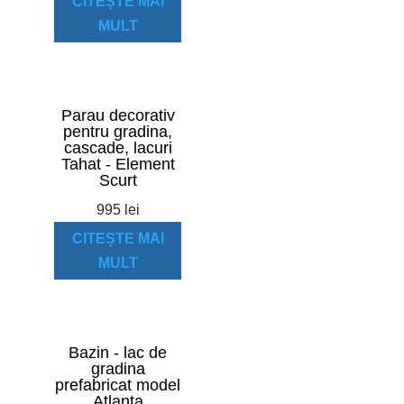
CITEȘTE MAI
MULT
Parau decorativ
pentru gradina,
cascade, lacuri
Tahat - Element
Scurt
995
lei
CITEȘTE MAI
MULT
Bazin - lac de
gradina
prefabricat model
Atlanta