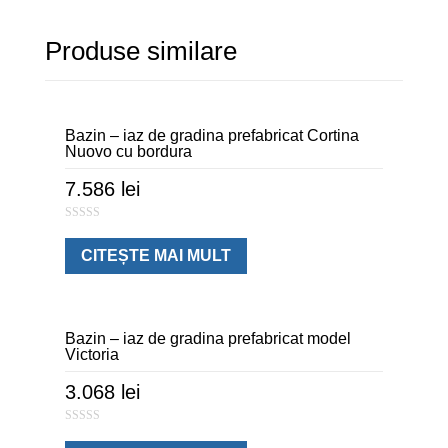
Produse similare
Bazin – iaz de gradina prefabricat Cortina
Nuovo cu bordura
7.586
lei
0
o
u
CITEȘTE MAI MULT
t
o
f
5
Bazin – iaz de gradina prefabricat model
Victoria
3.068
lei
0
o