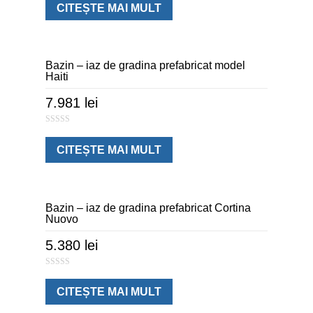
u
CITEȘTE MAI MULT
t
o
f
5
Bazin – iaz de gradina prefabricat model
Haiti
7.981
lei
0
o
u
CITEȘTE MAI MULT
t
o
f
5
Bazin – iaz de gradina prefabricat Cortina
Nuovo
5.380
lei
0
o
u
CITEȘTE MAI MULT
t
o