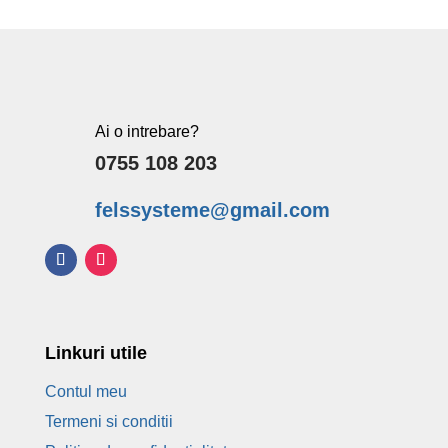
f
5
Ai o intrebare?
0755 108 203
felssysteme@gmail.com
Linkuri utile
Contul meu
Termeni si conditii