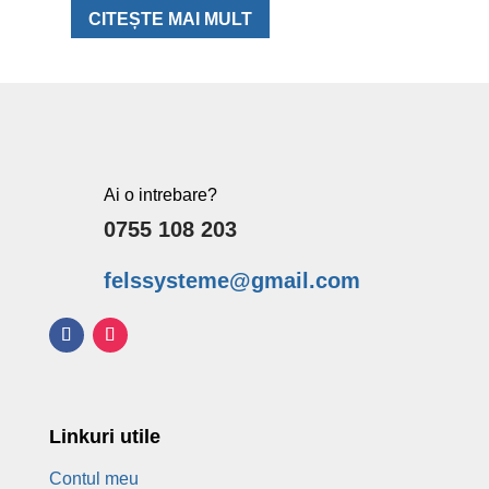
o
u
CITEȘTE MAI MULT
t
o
f
5
Ai o intrebare?
0755 108 203
felssysteme@gmail.com
Linkuri utile
Contul meu