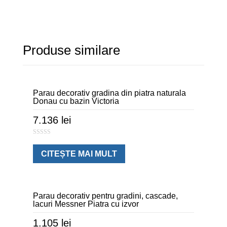
Produse similare
Parau decorativ gradina din piatra naturala
Donau cu bazin Victoria
7.136
lei
0
o
u
CITEȘTE MAI MULT
t
o
f
5
Parau decorativ pentru gradini, cascade,
lacuri Messner Piatra cu izvor
1.105
lei