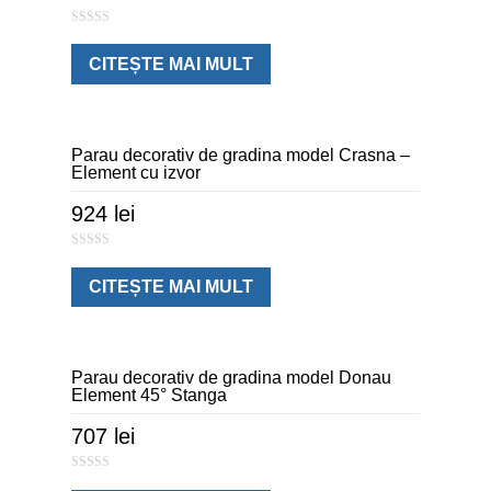
0
o
u
CITEȘTE MAI MULT
t
o
f
5
Parau decorativ de gradina model Crasna –
Element cu izvor
924
lei
0
o
u
CITEȘTE MAI MULT
t
o
f
5
Parau decorativ de gradina model Donau
Element 45° Stanga
707
lei
0