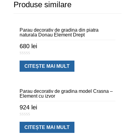
Produse similare
Parau decorativ de gradina din piatra
naturala Donau Element Drept
680
lei
0
o
u
CITEȘTE MAI MULT
t
o
f
5
Parau decorativ de gradina model Crasna –
Element cu izvor
924
lei
0
o
u
CITEȘTE MAI MULT
t
o