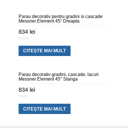
f
5
Parau decorativ pentru gradini si cascade
Messner Element 45° Dreapta
834
lei
0
o
u
CITEȘTE MAI MULT
t
o
f
5
Parau decorativ gradini, cascade, lacuri
Messner Element 45° Stanga
834
lei
0
o
u
CITEȘTE MAI MULT
t
o
f
5