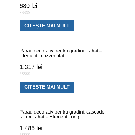
680
lei
0
o
u
CITEȘTE MAI MULT
t
o
f
5
Parau decorativ pentru gradini, Tahat –
Element cu izvor plat
1.317
lei
0
o
u
CITEȘTE MAI MULT
t
o
f
5
Parau decorativ pentru gradini, cascade,
lacuri Tahat – Element Lung
1.485
lei