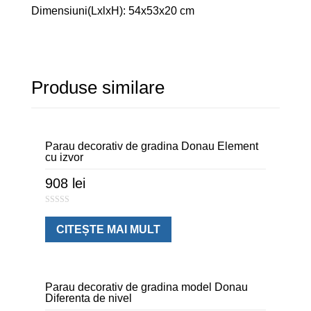
Dimensiuni(LxlxH): 54x53x20 cm
Produse similare
Parau decorativ de gradina Donau Element
cu izvor
908
lei
0
o
u
CITEȘTE MAI MULT
t
o
f
5
Parau decorativ de gradina model Donau
Diferenta de nivel