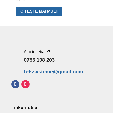
0
o
u
CITEȘTE MAI MULT
t
o
f
5
Ai o intrebare?
0755 108 203
felssysteme@gmail.com
Linkuri utile