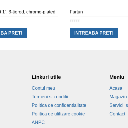
t 1”, 3-tiered, chrome-plated
Furtun
0
o
u
BA PRET!
INTREABA PRET!
t
o
f
5
Linkuri utile
Meniu
Contul meu
Acasa
Termeni si conditii
Magazin 
Politica de confidentialitate
Servicii 
Politica de utilizare cookie
Contact
ANPC