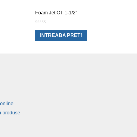
Foam Jet OT 1-1/2″
0
o
u
INTREABA PRET!
t
o
f
5
online
si produse