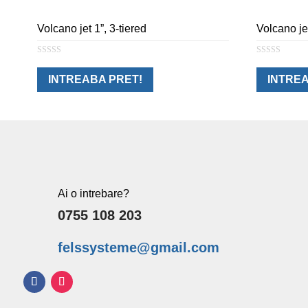
Volcano jet 1”, 3-tiered
Volcano je
0
0
o
o
u
u
INTREABA PRET!
INTREA
t
t
o
o
f
f
5
5
Ai o intrebare?
0755 108 203
felssysteme@gmail.com